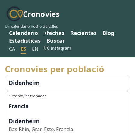
Cronovies
Un calendario hecho de calles
Calendario
+fechas
Recientes
Blog
Estadísticas
Buscar
Instagram
CA
ES
EN
Cronovies per població
Didenheim
1 cronovies trobades
Francia
Didenheim
Bas-Rhin, Gran Este, Francia