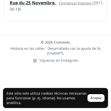
Rue du 25 Novembre.
·
(2011-
Emmanuel Koeppel
06-14)
© 2026 Cronovies
Historia en las calles · Desarrollado con la ayuda de IA
(ChatGPT).
Síguenos en Instagram
Este sitio solo utiliza cookies técnicas necesarias
para funcionar (p. ej. idioma). No usamos
Aceptar
analítica.