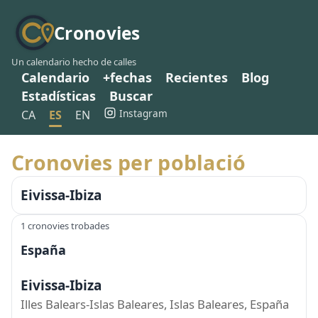
Cronovies
Un calendario hecho de calles
Calendario
+fechas
Recientes
Blog
Estadísticas
Buscar
Instagram
CA
ES
EN
Cronovies per població
Eivissa-Ibiza
1 cronovies trobades
España
Eivissa-Ibiza
Illes Balears-Islas Baleares, Islas Baleares, España