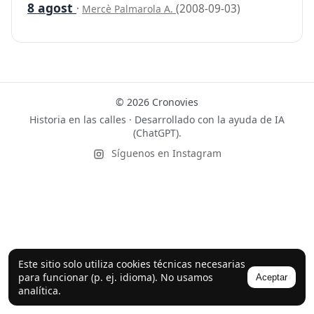
8 agost
·
(2008-09-03)
Mercè Palmarola A.
© 2026 Cronovies
Historia en las calles · Desarrollado con la ayuda de IA
(ChatGPT).
Síguenos en Instagram
Este sitio solo utiliza cookies técnicas necesarias
para funcionar (p. ej. idioma). No usamos
Aceptar
analítica.