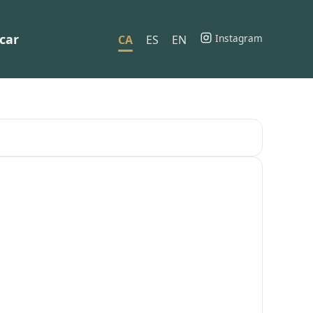
car
Instagram
CA
ES
EN