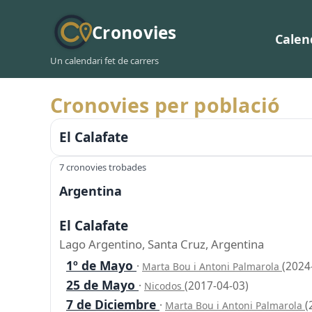
Cronovies
Calen
Un calendari fet de carrers
Cronovies per població
El Calafate
7 cronovies trobades
Argentina
El Calafate
Lago Argentino, Santa Cruz, Argentina
1º de Mayo
·
(2024
Marta Bou i Antoni Palmarola
25 de Mayo
·
(2017-04-03)
Nicodos
7 de Diciembre
·
(
Marta Bou i Antoni Palmarola