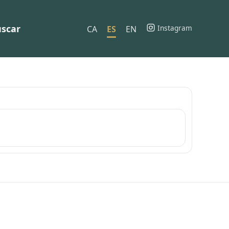
scar
Instagram
CA
ES
EN