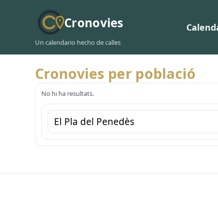
Cronovies
Calend
Un calendario hecho de calles
Cronovies per població
No hi ha resultats.