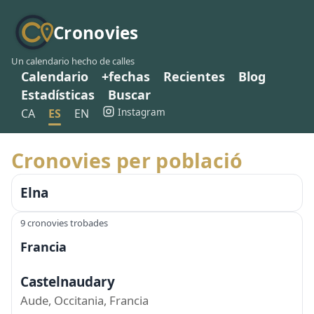
Cronovies
Un calendario hecho de calles
Calendario
+fechas
Recientes
Blog
Estadísticas
Buscar
Instagram
CA
ES
EN
Cronovies per població
Elna
9 cronovies trobades
Francia
Castelnaudary
Aude, Occitania, Francia