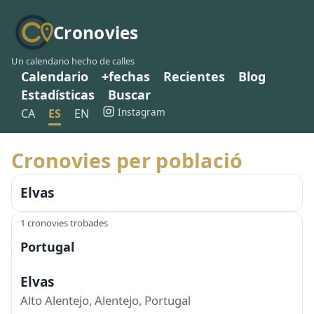
Cronovies
Un calendario hecho de calles
Calendario
+fechas
Recientes
Blog
Estadísticas
Buscar
Instagram
CA
ES
EN
Cronovies per població
Elvas
1 cronovies trobades
Portugal
Elvas
Alto Alentejo, Alentejo, Portugal