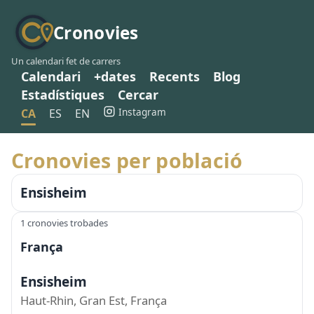
Cronovies
Un calendari fet de carrers
Calendari
+dates
Recents
Blog
Estadístiques
Cercar
Instagram
CA
ES
EN
Cronovies per població
Ensisheim
1 cronovies trobades
França
Ensisheim
Haut-Rhin, Gran Est, França