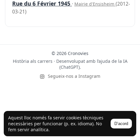
Rue du 6 Février 1945
·
(2012-
Mairie d'Ensisheim
03-21)
© 2026 Cronovies
Història als carrers · Desenvolupat amb l’ajuda de la IA
(ChatGPT).
Segueix-nos a Instagram
Aquest lloc només fa servir cookies tècniques
necessàries per funcionar (p. ex. idioma). No
D’acord
fem servir analítica.