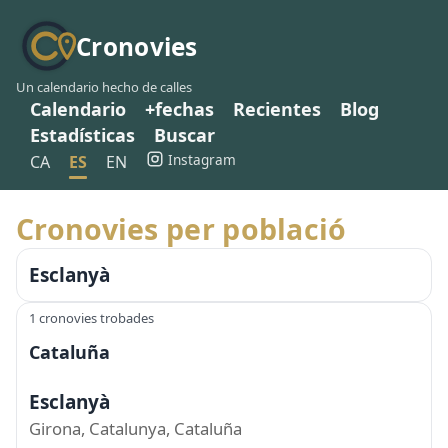
Cronovies
Un calendario hecho de calles
Calendario
+fechas
Recientes
Blog
Estadísticas
Buscar
Instagram
CA
ES
EN
Cronovies per població
Esclanyà
1 cronovies trobades
Cataluña
Esclanyà
Girona, Catalunya, Cataluña