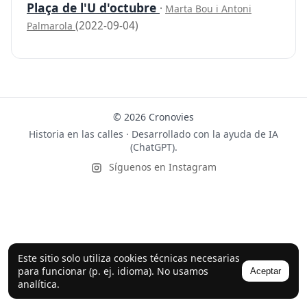
Plaça de l'U d'octubre
·
Marta Bou i Antoni
(2022-09-04)
Palmarola
© 2026 Cronovies
Historia en las calles · Desarrollado con la ayuda de IA
(ChatGPT).
Síguenos en Instagram
Este sitio solo utiliza cookies técnicas necesarias
para funcionar (p. ej. idioma). No usamos
Aceptar
analítica.