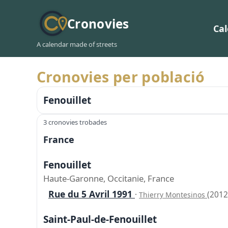
Cronovies
Ca
A calendar made of streets
Cronovies per població
Fenouillet
3 cronovies trobades
France
Fenouillet
Haute-Garonne, Occitanie, France
Rue du 5 Avril 1991
·
(2012
Thierry Montesinos
Saint-Paul-de-Fenouillet