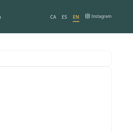
h
Instagram
CA
ES
EN