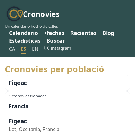
Cronovies
Un calendario hecho de calles
Calendario
+fechas
Recientes
Blog
Estadísticas
Buscar
Instagram
CA
ES
EN
Cronovies per població
Figeac
1 cronovies trobades
Francia
Figeac
Lot, Occitania, Francia