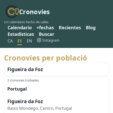
Cronovies
Un calendario hecho de calles
Calendario
+fechas
Recientes
Blog
Estadísticas
Buscar
Instagram
CA
ES
EN
Cronovies per població
Figueira da Foz
2 cronovies trobades
Portugal
Figueira da Foz
Baixo Mondego, Centro, Portugal