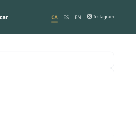
car
Instagram
CA
ES
EN