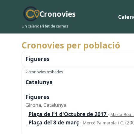
Cronovies
Calen
Un calendari fet de carrers
Cronovies per població
Figueres
2 cronovies trobades
Catalunya
Figueres
Girona, Catalunya
Plaça de l'1 d'Octubre de 2017
·
Marta Bou i
Plaça del 8 de març
·
(20
Mercè Palmarola i C.