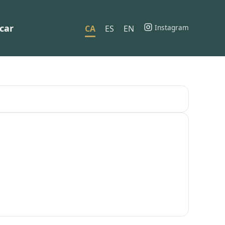
car
Instagram
CA
ES
EN