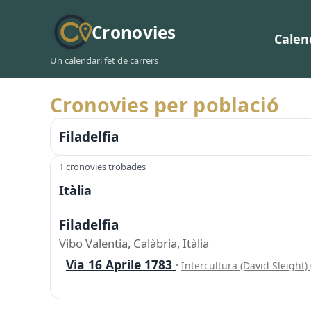
Cronovies
Calen
Un calendari fet de carrers
Cronovies per població
Filadelfia
1 cronovies trobades
Itàlia
Filadelfia
Vibo Valentia, Calàbria, Itàlia
Via 16 Aprile 1783
·
Intercultura (David Sleight)