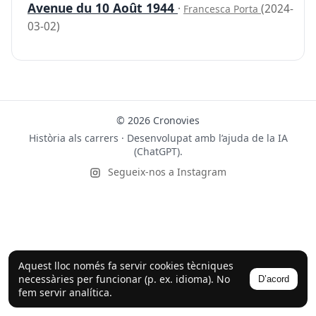
Avenue du 10 Août 1944
·
(2024-
Francesca Porta
03-02)
© 2026 Cronovies
Història als carrers · Desenvolupat amb l’ajuda de la IA
(ChatGPT).
Segueix-nos a Instagram
Aquest lloc només fa servir cookies tècniques
necessàries per funcionar (p. ex. idioma). No
D’acord
fem servir analítica.