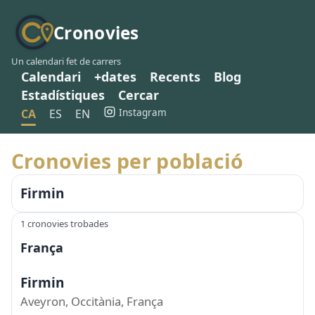
Cronovies
Un calendari fet de carrers
Calendari
+dates
Recents
Blog
Estadístiques
Cercar
Instagram
CA
ES
EN
Cronovies per població
Firmin
1 cronovies trobades
França
Firmin
Aveyron, Occitània, França