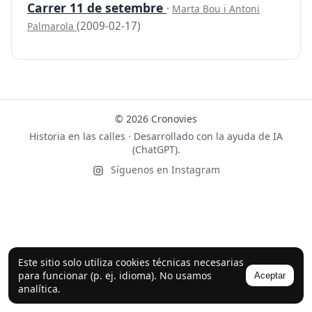
Carrer 11 de setembre
·
Marta Bou i Antoni
(2009-02-17)
Palmarola
© 2026 Cronovies
Historia en las calles · Desarrollado con la ayuda de IA
(ChatGPT).
Síguenos en Instagram
Este sitio solo utiliza cookies técnicas necesarias
para funcionar (p. ej. idioma). No usamos
Aceptar
analítica.