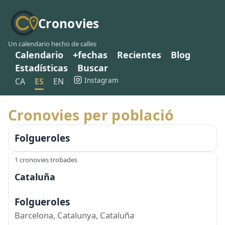
Cronovies
Un calendario hecho de calles
Calendario
+fechas
Recientes
Blog
Estadísticas
Buscar
Instagram
CA
ES
EN
Cronovies per població
Folgueroles
1 cronovies trobades
Cataluña
Folgueroles
Barcelona, Catalunya, Cataluña