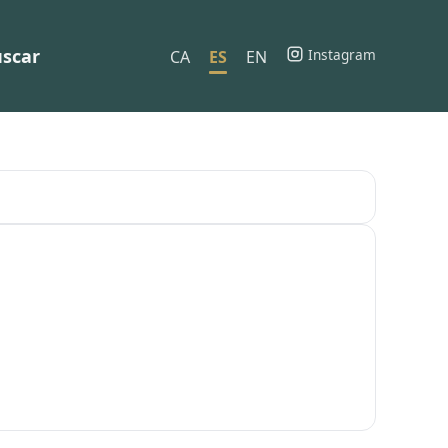
scar
Instagram
CA
ES
EN