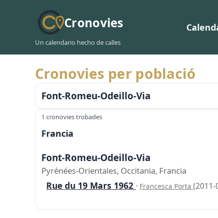
Cronovies
Calend
Un calendario hecho de calles
Cronovies per població
Font-Romeu-Odeillo-Via
1 cronovies trobades
Francia
Font-Romeu-Odeillo-Via
Pyrénées-Orientales, Occitania, Francia
Rue du 19 Mars 1962
·
(2011-
Francesca Porta