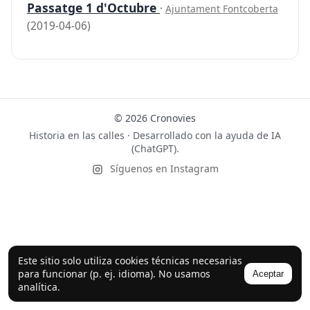
Passatge 1 d'Octubre
·
Ajuntament Fontcoberta
(2019-04-06)
© 2026 Cronovies
Historia en las calles · Desarrollado con la ayuda de IA
(ChatGPT).
Síguenos en Instagram
Este sitio solo utiliza cookies técnicas necesarias
para funcionar (p. ej. idioma). No usamos
Aceptar
analítica.