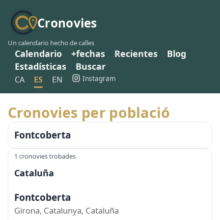
Cronovies
Un calendario hecho de calles
Calendario
+fechas
Recientes
Blog
Estadísticas
Buscar
Instagram
CA
ES
EN
Cronovies per població
Fontcoberta
1 cronovies trobades
Cataluña
Fontcoberta
Girona, Catalunya, Cataluña