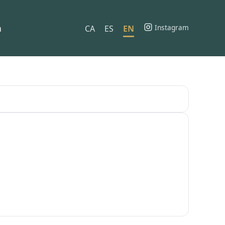
h
Instagram
CA
ES
EN