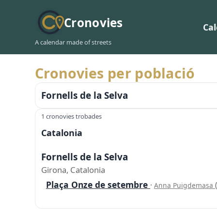
Cronovies
Ca
A calendar made of streets
Cronovies per població
Fornells de la Selva
1 cronovies trobades
Catalonia
Fornells de la Selva
Girona, Catalonia
Plaça Onze de setembre
·
Anna Puigdemasa