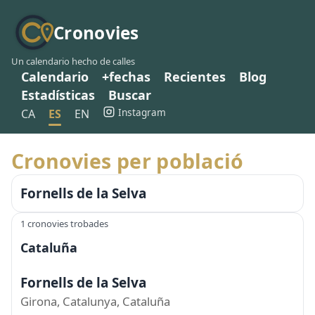
Cronovies
Un calendario hecho de calles
Calendario
+fechas
Recientes
Blog
Estadísticas
Buscar
Instagram
CA
ES
EN
Cronovies per població
Fornells de la Selva
1 cronovies trobades
Cataluña
Fornells de la Selva
Girona, Catalunya, Cataluña