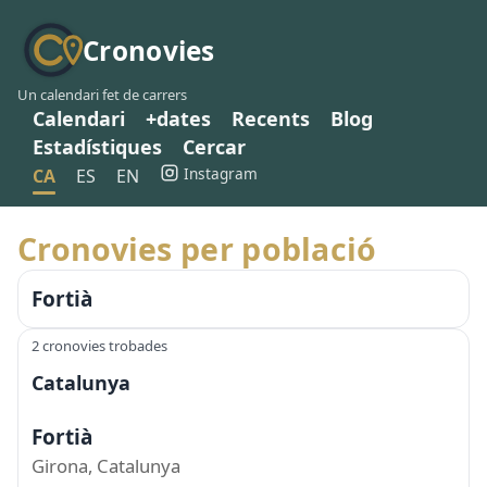
Cronovies
Un calendari fet de carrers
Calendari
+dates
Recents
Blog
Estadístiques
Cercar
Instagram
CA
ES
EN
Cronovies per població
Fortià
2 cronovies trobades
Catalunya
Fortià
Girona, Catalunya