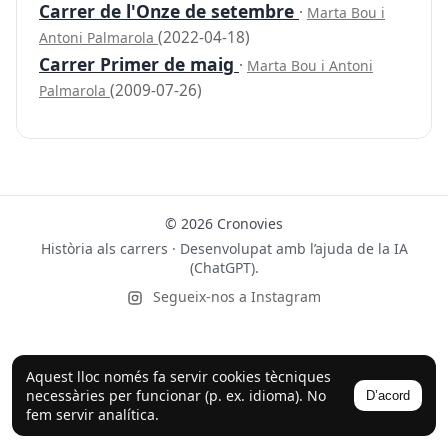
Carrer de l'Onze de setembre
·
Marta Bou i
(2022-04-18)
Antoni Palmarola
Carrer Primer de maig
·
Marta Bou i Antoni
(2009-07-26)
Palmarola
© 2026 Cronovies
Història als carrers · Desenvolupat amb l’ajuda de la IA
(ChatGPT).
Segueix-nos a Instagram
Aquest lloc només fa servir cookies tècniques
necessàries per funcionar (p. ex. idioma). No
D’acord
fem servir analítica.