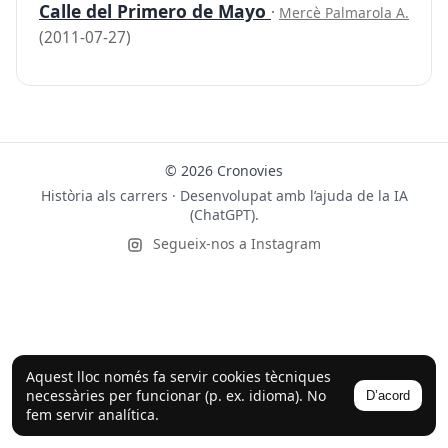
Calle del Primero de Mayo
·
Mercè Palmarola A.
(2011-07-27)
© 2026 Cronovies
Història als carrers · Desenvolupat amb l’ajuda de la IA
(ChatGPT).
Segueix-nos a Instagram
Aquest lloc només fa servir cookies tècniques
necessàries per funcionar (p. ex. idioma). No
D’acord
fem servir analítica.