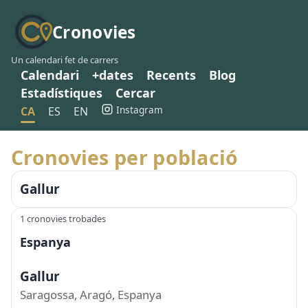
Cronovies
Un calendari fet de carrers
Calendari
+dates
Recents
Blog
Estadístiques
Cercar
Instagram
CA
ES
EN
Cronovies per població
Gallur
1 cronovies trobades
Espanya
Gallur
Saragossa, Aragó, Espanya