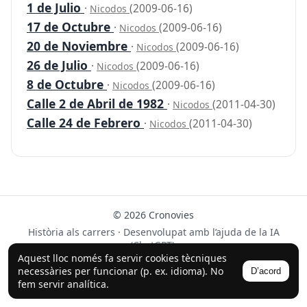
1 de Julio
·
(2009-06-16)
Nicodos
17 de Octubre
·
(2009-06-16)
Nicodos
20 de Noviembre
·
(2009-06-16)
Nicodos
26 de Julio
·
(2009-06-16)
Nicodos
8 de Octubre
·
(2009-06-16)
Nicodos
Calle 2 de Abril de 1982
·
(2011-04-30)
Nicodos
Calle 24 de Febrero
·
(2011-04-30)
Nicodos
© 2026 Cronovies
Història als carrers · Desenvolupat amb l’ajuda de la IA
(ChatGPT).
Aquest lloc només fa servir cookies tècniques
Segueix-nos a Instagram
necessàries per funcionar (p. ex. idioma). No
D’acord
fem servir analítica.