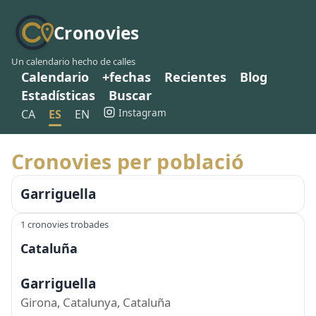
Cronovies
Un calendario hecho de calles
Calendario
+fechas
Recientes
Blog
Estadísticas
Buscar
Instagram
CA
ES
EN
Cronovies per població
Garriguella
1 cronovies trobades
Cataluña
Garriguella
Girona, Catalunya, Cataluña