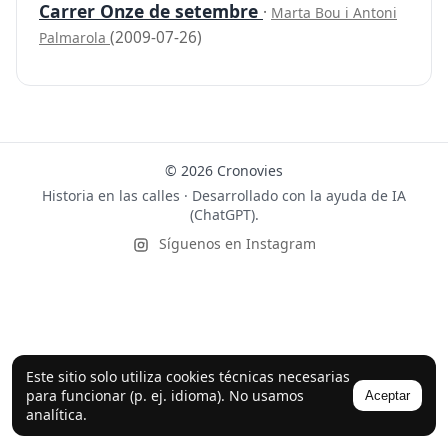
Carrer Onze de setembre
·
Marta Bou i Antoni
(2009-07-26)
Palmarola
© 2026 Cronovies
Historia en las calles · Desarrollado con la ayuda de IA
(ChatGPT).
Síguenos en Instagram
Este sitio solo utiliza cookies técnicas necesarias
para funcionar (p. ej. idioma). No usamos
Aceptar
analítica.