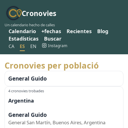
Cronovies
Un calendario hecho de calles
Calendario
+fechas
Recientes
Blog
Estadísticas
Buscar
Instagram
CA
ES
EN
Cronovies per població
General Guido
4 cronovies trobades
Argentina
General Guido
General San Martín, Buenos Aires, Argentina