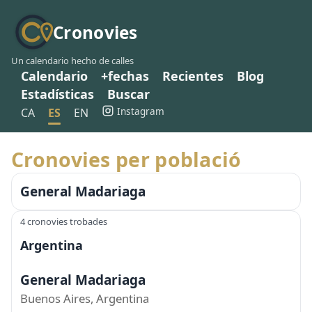
Cronovies
Un calendario hecho de calles
Calendario
+fechas
Recientes
Blog
Estadísticas
Buscar
Instagram
CA
ES
EN
Cronovies per població
General Madariaga
4 cronovies trobades
Argentina
General Madariaga
Buenos Aires, Argentina