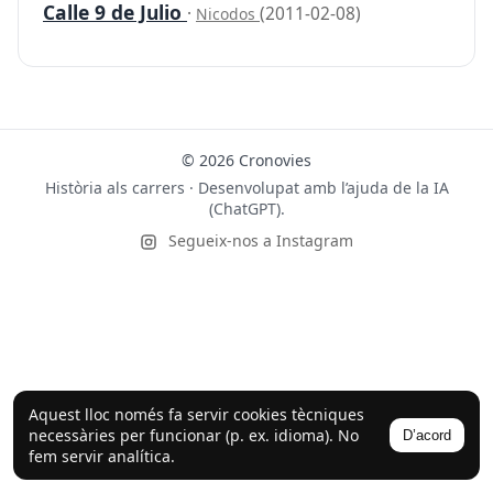
Calle 9 de Julio
·
(2011-02-08)
Nicodos
© 2026 Cronovies
Història als carrers · Desenvolupat amb l’ajuda de la IA
(ChatGPT).
Segueix-nos a Instagram
Aquest lloc només fa servir cookies tècniques
necessàries per funcionar (p. ex. idioma). No
D’acord
fem servir analítica.