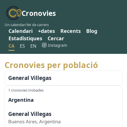
Cronovies
Un calendari fet de carrers
Calendari
+dates
Recents
Blog
Estadístiques
Cercar
Instagram
CA
ES
EN
Cronovies per població
General Villegas
1 cronovies trobades
Argentina
General Villegas
Buenos Aires, Argentina