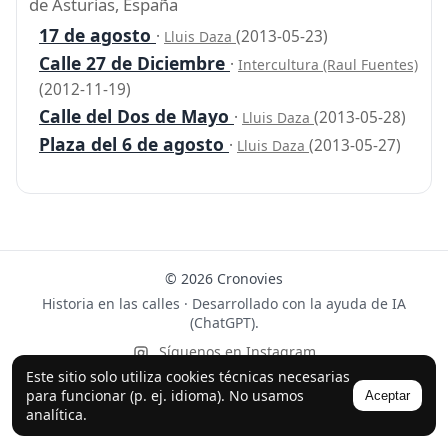
de Asturias, España
17 de agosto
·
(2013-05-23)
Lluis Daza
Calle 27 de Diciembre
·
Intercultura (Raul Fuentes)
(2012-11-19)
Calle del Dos de Mayo
·
(2013-05-28)
Lluis Daza
Plaza del 6 de agosto
·
(2013-05-27)
Lluis Daza
© 2026 Cronovies
Historia en las calles · Desarrollado con la ayuda de IA
(ChatGPT).
Síguenos en Instagram
Este sitio solo utiliza cookies técnicas necesarias
para funcionar (p. ej. idioma). No usamos
Aceptar
analítica.