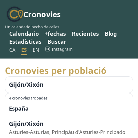
Cronovies
Un calendario hecho de calles
Calendario
+fechas
Recientes
Blog
Estadísticas
Buscar
Instagram
CA
ES
EN
Cronovies per població
Gijón/Xixón
4 cronovies trobades
España
Gijón/Xixón
Asturies-Asturias, Principáu d'Asturies-Principado