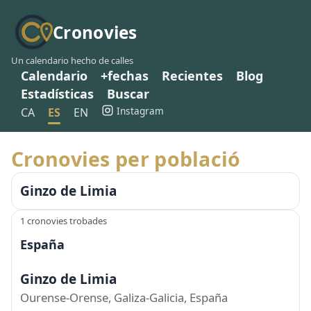
Cronovies
Un calendario hecho de calles
Calendario
+fechas
Recientes
Blog
Estadísticas
Buscar
Instagram
CA
ES
EN
Cronovies per població
Ginzo de Limia
1 cronovies trobades
España
Ginzo de Limia
Ourense-Orense, Galiza-Galicia, España