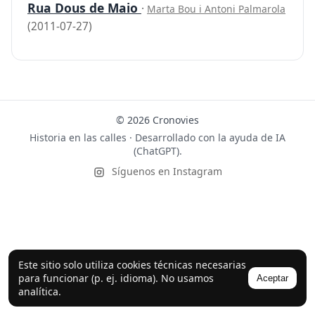
Rua Dous de Maio
·
Marta Bou i Antoni Palmarola
(2011-07-27)
© 2026 Cronovies
Historia en las calles · Desarrollado con la ayuda de IA
(ChatGPT).
Síguenos en Instagram
Este sitio solo utiliza cookies técnicas necesarias
para funcionar (p. ej. idioma). No usamos
Aceptar
analítica.