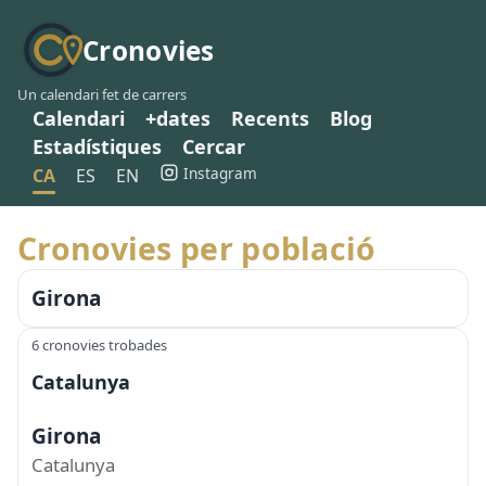
Cronovies
Un calendari fet de carrers
Calendari
+dates
Recents
Blog
Estadístiques
Cercar
Instagram
CA
ES
EN
Cronovies per població
Girona
6 cronovies trobades
Catalunya
Girona
Catalunya