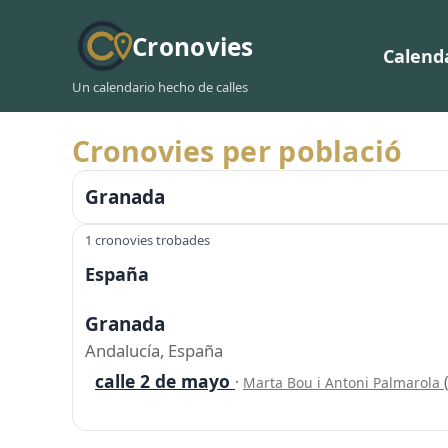
Cronovies
Calend
Un calendario hecho de calles
Cronovies per població
Granada
1 cronovies trobades
España
Granada
Andalucía, España
calle 2 de mayo
·
Marta Bou i Antoni Palmarola