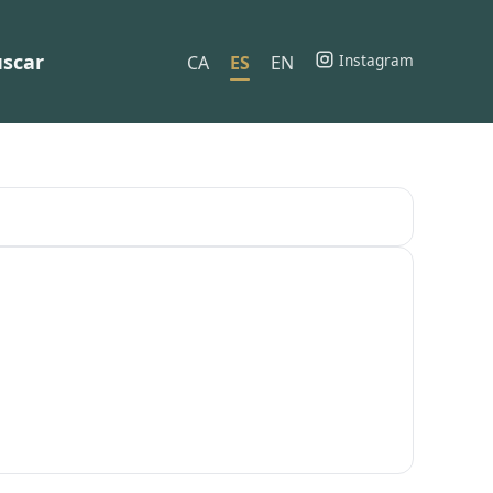
scar
Instagram
CA
ES
EN