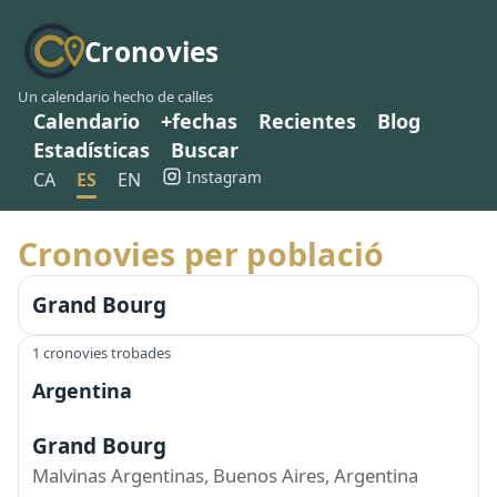
Cronovies
Un calendario hecho de calles
Calendario
+fechas
Recientes
Blog
Estadísticas
Buscar
Instagram
CA
ES
EN
Cronovies per població
Grand Bourg
1 cronovies trobades
Argentina
Grand Bourg
Malvinas Argentinas, Buenos Aires, Argentina