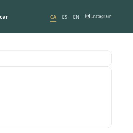
car
Instagram
CA
ES
EN