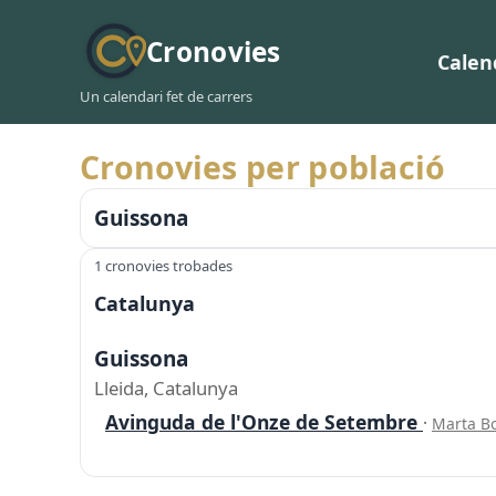
Cronovies
Calen
Un calendari fet de carrers
Cronovies per població
Guissona
1 cronovies trobades
Catalunya
Guissona
Lleida, Catalunya
Avinguda de l'Onze de Setembre
·
Marta Bo