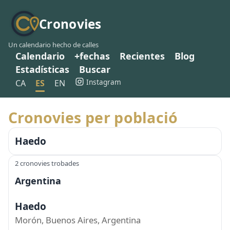
Cronovies
Un calendario hecho de calles
Calendario
+fechas
Recientes
Blog
Estadísticas
Buscar
Instagram
CA
ES
EN
Cronovies per població
Haedo
2 cronovies trobades
Argentina
Haedo
Morón, Buenos Aires, Argentina