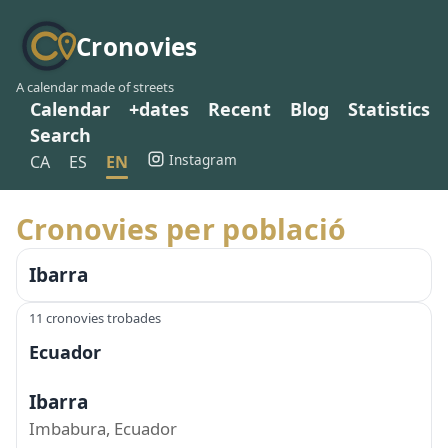
Cronovies
A calendar made of streets
Calendar
+dates
Recent
Blog
Statistics
Search
Instagram
CA
ES
EN
Cronovies per població
Ibarra
11 cronovies trobades
Ecuador
Ibarra
Imbabura, Ecuador