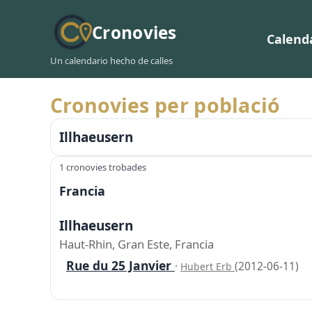
Cronovies
Calend
Un calendario hecho de calles
Cronovies per població
Illhaeusern
1 cronovies trobades
Francia
Illhaeusern
Haut-Rhin, Gran Este, Francia
Rue du 25 Janvier
·
(2012-06-11)
Hubert Erb