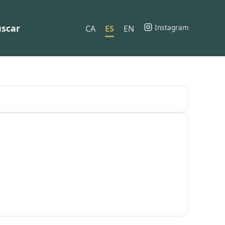
scar
Instagram
CA
ES
EN