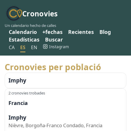
Cronovies
Un calendario hecho de calles
Calendario
+fechas
Recientes
Blog
Estadísticas
Buscar
Instagram
CA
ES
EN
Cronovies per població
Imphy
2 cronovies trobades
Francia
Imphy
Nièvre, Borgoña-Franco Condado, Francia