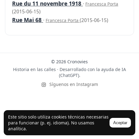
Rue du 11 novembre 1918
·
Francesca Porta
(2015-06-15)
Rue Mai 68
·
(2015-06-15)
Francesca Porta
© 2026 Cronovies
Historia en las calles · Desarrollado con la ayuda de IA
(ChatGPT).
Síguenos en Instagram
Este sitio solo utiliza cookies técnicas necesarias
para funcionar (p. ej. idioma). No usamos
Aceptar
analítica.