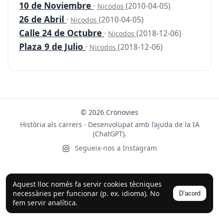
10 de Noviembre
·
(2010-04-05)
Nicodos
26 de Abril
·
(2010-04-05)
Nicodos
Calle 24 de Octubre
·
(2018-12-06)
Nicodos
Plaza 9 de Julio
·
(2018-12-06)
Nicodos
© 2026 Cronovies
Història als carrers · Desenvolupat amb l’ajuda de la IA
(ChatGPT).
Segueix-nos a Instagram
Aquest lloc només fa servir cookies tècniques
necessàries per funcionar (p. ex. idioma). No
D’acord
fem servir analítica.