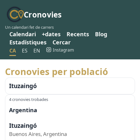
Cronovies
Un calendari fet de carrers
Calendari
+dates
Recents
Blog
Estadístiques
Cercar
Instagram
CA
ES
EN
Cronovies per població
Ituzaingó
4 cronovies trobades
Argentina
Ituzaingó
Buenos Aires, Argentina