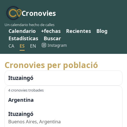
Cronovies
Un calendario hecho de calles
Calendario
+fechas
Recientes
Blog
Estadísticas
Buscar
Instagram
CA
ES
EN
Cronovies per població
Ituzaingó
4 cronovies trobades
Argentina
Ituzaingó
Buenos Aires, Argentina