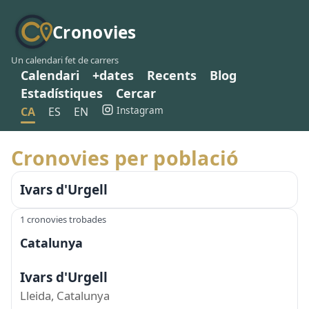
Cronovies
Un calendari fet de carrers
Calendari
+dates
Recents
Blog
Estadístiques
Cercar
Instagram
CA
ES
EN
Cronovies per població
Ivars d'Urgell
1 cronovies trobades
Catalunya
Ivars d'Urgell
Lleida, Catalunya