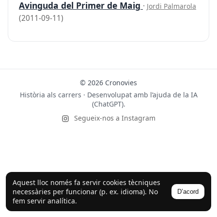
Avinguda del Primer de Maig
·
Jordi Palmarola
(2011-09-11)
© 2026 Cronovies
Història als carrers · Desenvolupat amb l’ajuda de la IA
(ChatGPT).
Segueix-nos a Instagram
Aquest lloc només fa servir cookies tècniques
necessàries per funcionar (p. ex. idioma). No
D’acord
fem servir analítica.