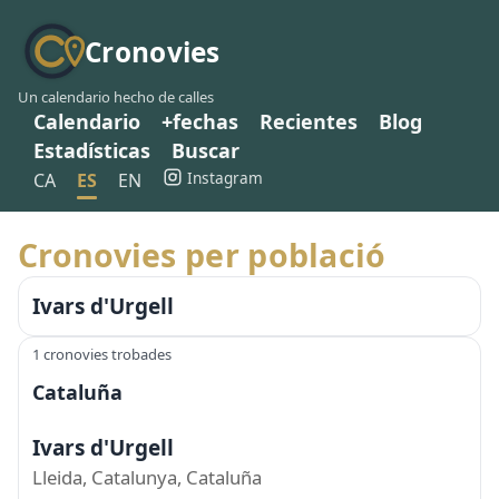
Cronovies
Un calendario hecho de calles
Calendario
+fechas
Recientes
Blog
Estadísticas
Buscar
Instagram
CA
ES
EN
Cronovies per població
Ivars d'Urgell
1 cronovies trobades
Cataluña
Ivars d'Urgell
Lleida, Catalunya, Cataluña