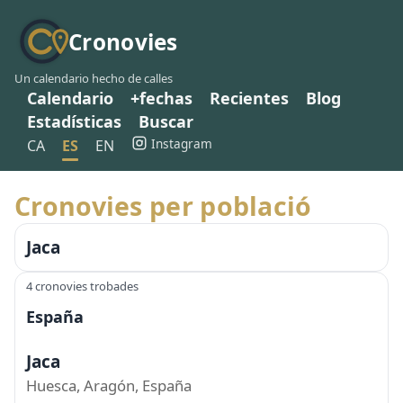
Cronovies
Un calendario hecho de calles
Calendario
+fechas
Recientes
Blog
Estadísticas
Buscar
Instagram
CA
ES
EN
Cronovies per població
Jaca
4 cronovies trobades
España
Jaca
Huesca, Aragón, España