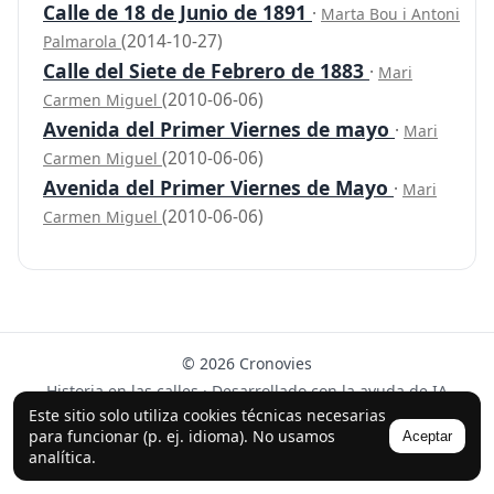
Calle de 18 de Junio de 1891
·
Marta Bou i Antoni
(2014-10-27)
Palmarola
Calle del Siete de Febrero de 1883
·
Mari
(2010-06-06)
Carmen Miguel
Avenida del Primer Viernes de mayo
·
Mari
(2010-06-06)
Carmen Miguel
Avenida del Primer Viernes de Mayo
·
Mari
(2010-06-06)
Carmen Miguel
© 2026 Cronovies
Historia en las calles · Desarrollado con la ayuda de IA
(ChatGPT).
Este sitio solo utiliza cookies técnicas necesarias
para funcionar (p. ej. idioma). No usamos
Aceptar
Síguenos en Instagram
analítica.