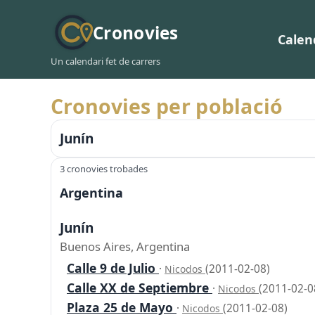
Cronovies
Calen
Un calendari fet de carrers
Cronovies per població
Junín
3 cronovies trobades
Argentina
Junín
Buenos Aires, Argentina
Calle 9 de Julio
·
(2011-02-08)
Nicodos
Calle XX de Septiembre
·
(2011-02-0
Nicodos
Plaza 25 de Mayo
·
(2011-02-08)
Nicodos