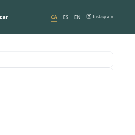
car
Instagram
CA
ES
EN