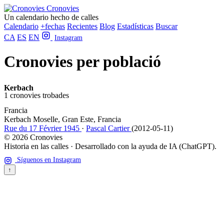
Cronovies
Un calendario hecho de calles
Calendario
+fechas
Recientes
Blog
Estadísticas
Buscar
CA
ES
EN
Instagram
Cronovies per població
Kerbach
1 cronovies trobades
Francia
Kerbach
Moselle, Gran Este, Francia
Rue du 17 Février 1945
·
Pascal Cartier
(2012-05-11)
© 2026 Cronovies
Historia en las calles · Desarrollado con la ayuda de IA (ChatGPT).
Síguenos en Instagram
↑