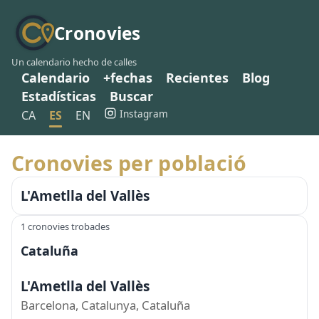
Cronovies
Un calendario hecho de calles
Calendario
+fechas
Recientes
Blog
Estadísticas
Buscar
Instagram
CA
ES
EN
Cronovies per població
L'Ametlla del Vallès
1 cronovies trobades
Cataluña
L'Ametlla del Vallès
Barcelona, Catalunya, Cataluña