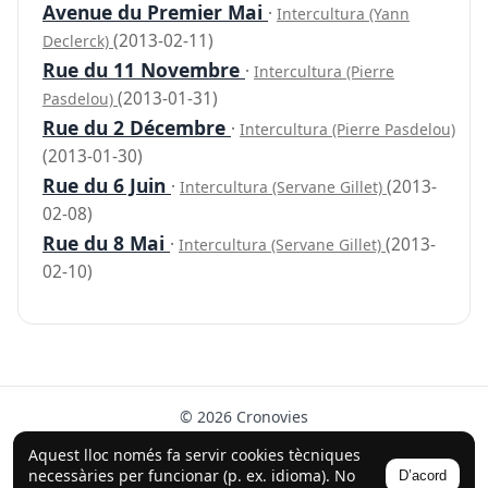
Avenue du Premier Mai
·
Intercultura (Yann
(2013-02-11)
Declerck)
Rue du 11 Novembre
·
Intercultura (Pierre
(2013-01-31)
Pasdelou)
Rue du 2 Décembre
·
Intercultura (Pierre Pasdelou)
(2013-01-30)
Rue du 6 Juin
·
(2013-
Intercultura (Servane Gillet)
02-08)
Rue du 8 Mai
·
(2013-
Intercultura (Servane Gillet)
02-10)
© 2026 Cronovies
Història als carrers · Desenvolupat amb l’ajuda de la IA
Aquest lloc només fa servir cookies tècniques
(ChatGPT).
necessàries per funcionar (p. ex. idioma). No
D’acord