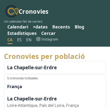
Cronovies
Un calendari fet de carrers
Calendari
+dates
Recents
Blog
Estadístiques
Cercar
Instagram
CA
ES
EN
Cronovies per població
La Chapelle-sur-Erdre
5 cronovies trobades
França
La Chapelle-sur-Erdre
Loire-Atlantique, País del Loira, França