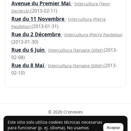
Avenue du Premier Mai
·
Intercultura (Yann
(2013-02-11)
Declerck)
Rue du 11 Novembre
·
Intercultura (Pierre
(2013-01-31)
Pasdelou)
Rue du 2 Décembre
·
Intercultura (Pierre Pasdelou)
(2013-01-30)
Rue du 6 Juin
·
(2013-
Intercultura (Servane Gillet)
02-08)
Rue du 8 Mai
·
(2013-
Intercultura (Servane Gillet)
02-10)
© 2026 Cronovies
Historia en las calles · Desarrollado con la ayuda de IA
Este sitio solo utiliza cookies técnicas necesarias
(ChatGPT).
para funcionar (p. ej. idioma). No usamos
Aceptar