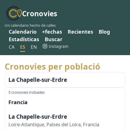
Cronovies
Un calendario hecho de calles
Calendario
+fechas
Recientes
Blog
Estadísticas
Buscar
Instagram
CA
ES
EN
Cronovies per població
La Chapelle-sur-Erdre
5 cronovies trobades
Francia
La Chapelle-sur-Erdre
Loire-Atlantique, Países del Loira, Francia