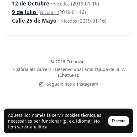
12 de Octubre
·
(2019-01-16)
Nicodos
9 de Julio
·
(2019-01-16)
Nicodos
Calle 25 de Mayo
·
(2019-01-16)
Nicodos
© 2026 Cronovies
Història als carrers · Desenvolupat amb l’ajuda de la IA
(ChatGPT).
Segueix-nos a Instagram
Aquest lloc només fa servir cookies tècniques
necessàries per funcionar (p. ex. idioma). No
D’acord
fem servir analítica.