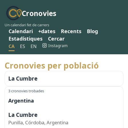
Cronovies
Un calendari fet de carrers
Calendari
+dates
Recents
Blog
Estadístiques
Cercar
Instagram
CA
ES
EN
Cronovies per població
La Cumbre
3 cronovies trobades
Argentina
La Cumbre
Punilla, Córdoba, Argentina