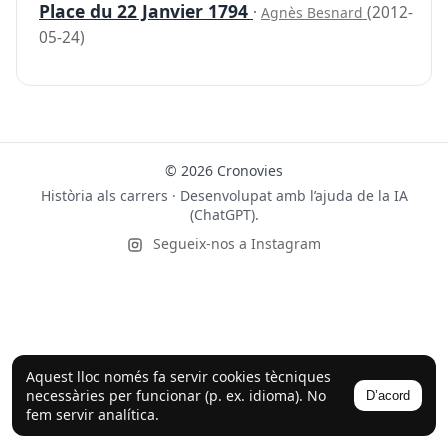
Place du 22 Janvier 1794
·
(2012-
Agnès Besnard
05-24)
© 2026 Cronovies
Història als carrers · Desenvolupat amb l’ajuda de la IA
(ChatGPT).
Segueix-nos a Instagram
Aquest lloc només fa servir cookies tècniques
necessàries per funcionar (p. ex. idioma). No
D’acord
fem servir analítica.