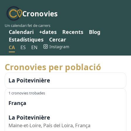
Cronovies
Un calendari fet de carrers
Calendari
+dates
Recents
Blog
Estadístiques
Cercar
Instagram
CA
ES
EN
Cronovies per població
La Poitevinière
1 cronovies trobades
França
La Poitevinière
Maine-et-Loire, País del Loira, França