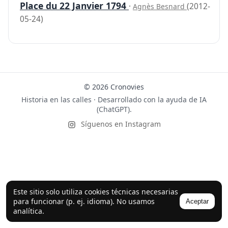
Place du 22 Janvier 1794
·
(2012-
Agnès Besnard
05-24)
© 2026 Cronovies
Historia en las calles · Desarrollado con la ayuda de IA
(ChatGPT).
Síguenos en Instagram
Este sitio solo utiliza cookies técnicas necesarias
para funcionar (p. ej. idioma). No usamos
Aceptar
analítica.