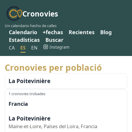
Cronovies
Un calendario hecho de calles
Calendario
+fechas
Recientes
Blog
Estadísticas
Buscar
Instagram
CA
ES
EN
Cronovies per població
La Poitevinière
1 cronovies trobades
Francia
La Poitevinière
Maine-et-Loire, Países del Loira, Francia