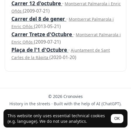
Carrer 12 d'octubre
·
Montserrat Palmarola i Enric
(2009-07-21)
Oñós
Carrer del 8 de gener
·
Montserrat Palmarola i
(2013-05-21)
Enric Oñós
Carrer Tretze d'Octubre
·
Montserrat Palmarola i
(2009-07-21)
Enric Oñós
Plaça de l'1 d'Octubre
·
Ajuntament de Sant
(2020-01-20)
Carles de la Ràpita
© 2026 Cronovies
History in the streets · Built with the help of AI (ChatGPT).
Follow us on Instagram
This website only uses essential technical cookies
OK
(e.g. language). We do not use analytics.