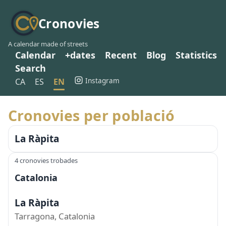
Cronovies
A calendar made of streets
Calendar
+dates
Recent
Blog
Statistics
Search
Instagram
CA
ES
EN
Cronovies per població
La Ràpita
4 cronovies trobades
Catalonia
La Ràpita
Tarragona, Catalonia